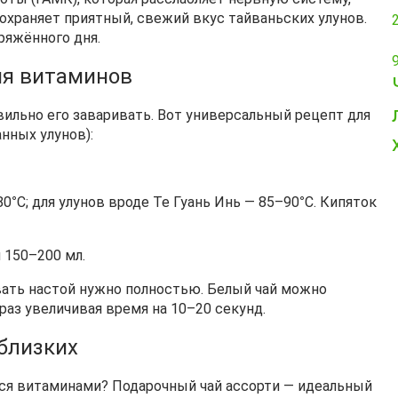
охраняет приятный, свежий вкус тайваньских улунов.
ряжённого дня.
ия витаминов
вильно его заваривать. Вот универсальный рецепт для
нных улунов):
80
°
C; для улунов вроде Те Гуань Инь — 85–90
°
C. Кипяток
 150–200 мл.
вать настой нужно полностью. Белый чай можно
 раз увеличивая время на 10–20 секунд.
 близких
ься витаминами? Подарочный чай ассорти — идеальный