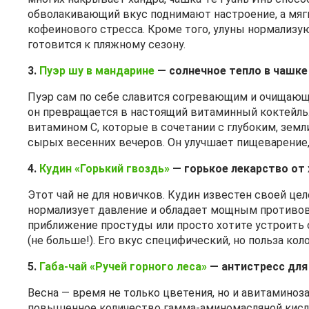
обволакивающий вкус поднимают настроение, а мяг
кофеинового стресса. Кроме того, улуны нормализую
готовится к пляжному сезону.
3.
Пуэр шу в мандарине
— солнечное тепло в чашке
Пуэр сам по себе славится согревающим и очищающ
он превращается в настоящий витаминный коктейль
витамином C, которые в сочетании с глубоким, зем
сырых весенних вечеров. Он улучшает пищеварение,
4.
Кудин «Горький гвоздь»
— горькое лекарство от 
Этот чай не для новичков. Кудин известен своей це
нормализует давление и обладает мощным противо
приближение простуды или просто хотите устроить о
(не больше!). Его вкус специфический, но польза ко
5.
Габа‑чай «Ручей горного леса»
— антистресс для
Весна — время не только цветения, но и авитаминоза
повышенное количество гамма‑аминомасляной кисло