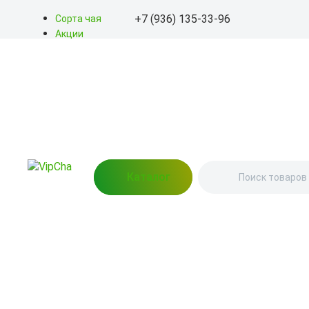
+7 (936) 135-33-96
Сорта чая
Акции
Блог
+7 (936) 135-33-96
О нас
Доставка
info@kitayskiy-chay.ru
Оплата
Контакты
Пн-Вс: 9.00 – 20.00
улица Гагарина, 139 (Пунк
выдачи)
Каталог