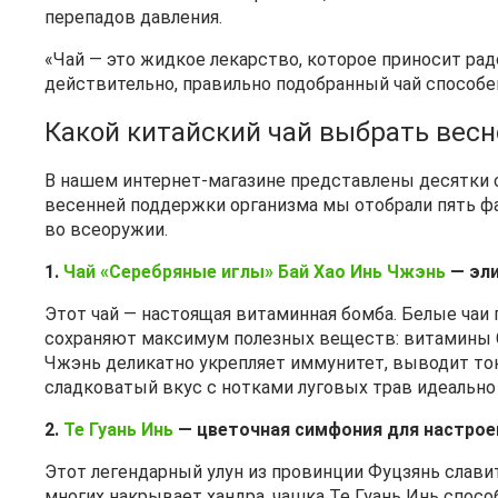
перепадов давления.
«Чай — это жидкое лекарство, которое приносит рад
действительно, правильно подобранный чай способе
Какой китайский чай выбрать весн
В нашем интернет‑магазине представлены десятки 
весенней поддержки организма мы отобрали пять ф
во всеоружии.
1.
Чай «Серебряные иглы» Бай Хао Инь Чжэнь
— эли
Этот чай — настоящая витаминная бомба. Белые чаи
сохраняют максимум полезных веществ: витамины C,
Чжэнь деликатно укрепляет иммунитет, выводит ток
сладковатый вкус с нотками луговых трав идеально 
2.
Те Гуань Инь
— цветочная симфония для настрое
Этот легендарный улун из провинции Фуцзянь слави
многих накрывает хандра, чашка Те Гуань Инь спосо