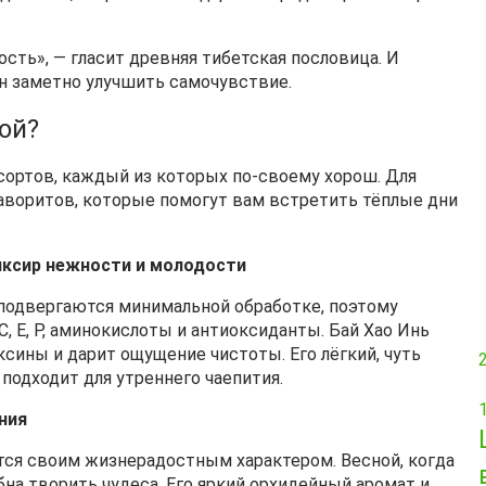
ость», — гласит древняя тибетская пословица. И
н заметно улучшить самочувствие.
ой?
сортов, каждый из которых по‑своему хорош. Для
аворитов, которые помогут вам встретить тёплые дни
ксир нежности и молодости
 подвергаются минимальной обработке, поэтому
 E, P, аминокислоты и антиоксиданты. Бай Хао Инь
сины и дарит ощущение чистоты. Его лёгкий, чуть
подходит для утреннего чаепития.
ния
тся своим жизнерадостным характером. Весной, когда
бна творить чудеса. Его яркий орхидейный аромат и