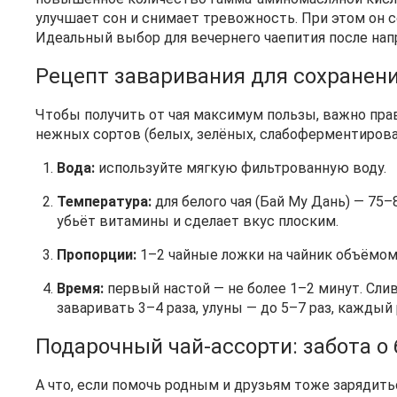
улучшает сон и снимает тревожность. При этом он с
Идеальный выбор для вечернего чаепития после нап
Рецепт заваривания для сохранен
Чтобы получить от чая максимум пользы, важно пра
нежных сортов (белых, зелёных, слабоферментирова
Вода:
используйте мягкую фильтрованную воду.
Температура:
для белого чая (Бай Му Дань) — 75–
убьёт витамины и сделает вкус плоским.
Пропорции:
1–2 чайные ложки на чайник объёмом
Время:
первый настой — не более 1–2 минут. Сли
заваривать 3–4 раза, улуны — до 5–7 раз, каждый
Подарочный чай‑ассорти: забота о
А что, если помочь родным и друзьям тоже зарядит