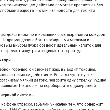
кое тонизирующее действие помогает проснуться без
т обмен веществ — отличная новость для тех, кто
им действием, но в компании с мандариновой кожурой
. Цедра мандарина богата эфирными маслами и
листым вкусом пуэра создают идеальный напиток для
 согревает изнутри и защищает от простуд.
хвори
лебной горечью: он снижает жар, выводит токсины,
воспалительным действием. Если вы чувствуете
рганизму мягкий детокс, заварите одну стрелку Кудина
лоссальная. Главное — не переборщить с дозировкой.
 нервной системы
 на фоне стресса. Габа‑чай уникален тем, что содержит
ты (ГАМК), которая расслабляет нервную систему,