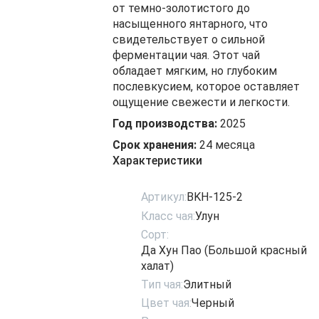
от темно-золотистого до
насыщенного янтарного, что
свидетельствует о сильной
ферментации чая. Этот чай
обладает мягким, но глубоким
послевкусием, которое оставляет
ощущение свежести и легкости.
Год производства:
2025
Срок хранения:
24 месяца
Характеристики
Артикул:
BKH-125-2
Класс чая:
Улун
Сорт:
Да Хун Пао (Большой красный
халат)
Тип чая:
Элитный
Цвет чая:
Черный