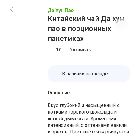
Заказы
Акции
Да Хун Пао
Блог
Избранное
Китайский чай Да хун
О нас
Доставка
пао в порционных
Сравнение
Оплата
пакетиках
Контакты
Корзина
0.0
0 отзывов
В наличии на складе
Описание
Вкус глубокий и насыщенный с
нотками горького шоколада и
легкой дымности. Аромат чая
интенсивный, с оттенками ванили
и орехов. Цвет настоя варьируется