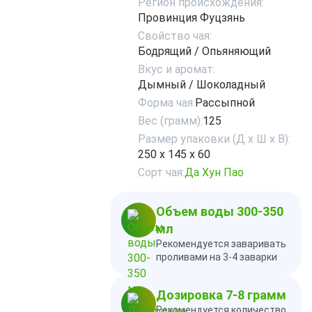
Регион происхождения:
Провинция Фуцзянь
Свойство чая:
Бодрящий / Опьяняющий
Вкус и аромат:
Дымный / Шоколадный
Форма чая:
Рассыпной
Вес (грамм):
125
Размер упаковки (Д х Ш х В):
250 х 145 х 60
Сорт чая:
Да Хун Пао
Объем воды 300-350
мл
Рекомендуется заваривать
проливами на 3-4 заварки
Дозировка 7-8 грамм
Рекомендуется количество