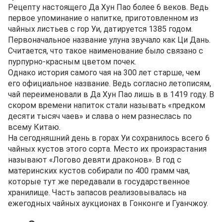
Рецепту настоящего Да Хун Пао более 6 веков. Ведь
первое упоминание о напитке, приготовленном из
чайных листьев с гор Уи, датируется 1385 годом.
Первоначальное название улуна звучало как Ци Дань.
Считается, что такое наименование было связано с
пурпурно-красным цветом почек.
Однако история самого чая на 300 лет старше, чем
его официальное название. Ведь согласно летописям,
чай переименовали в Да Хун Пао лишь в в 1419 году. В
скором времени напиток стали называть «предком
десяти тысяч чаев» и слава о нем разнеслась по
всему Китаю.
На сегодняшний день в горах Уи сохранилось всего 6
чайных кустов этого сорта. Место их произрастания
называют «Логово девяти драконов». В год с
материнских кустов собирали по 400 грамм чая,
которые тут же передавали в государственное
хранилище. Часть запасов реализовывалась на
ежегодных чайных аукционах в Гонконге и Гуанчжоу.