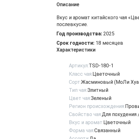
Описание
Вкус и аромат китайского чая «Цв
послевкусие.
Год производства:
2025
Срок годности:
18 месяцев
Характеристики
Артикул:
TSD-180-1
Класс чая:
Цветочный
Сорт:
Жасминовый (МоЛи Хуа
Тип чая:
Элитный
Цвет чая:
Зеленый
Регион происхождения:
Пров
Свойство чая:
Для похудения
Вкус и аромат:
Цветочный
Форма чая:
Связанный
Ассорти:
Да