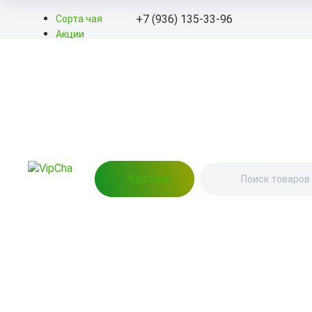
+7 (936) 135-33-96
Сорта чая
Акции
Блог
+7 (936) 135-33-96
О нас
Доставка
info@kitayskiy-chay.ru
Оплата
Контакты
Пн-Вс: 9.00 – 20.00
улица Гагарина, 139 (Пунк
выдачи)
Каталог